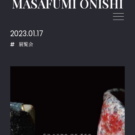
MASAFUMI ONISHI
2023.01.17
CLOSE
展覧会
HOME