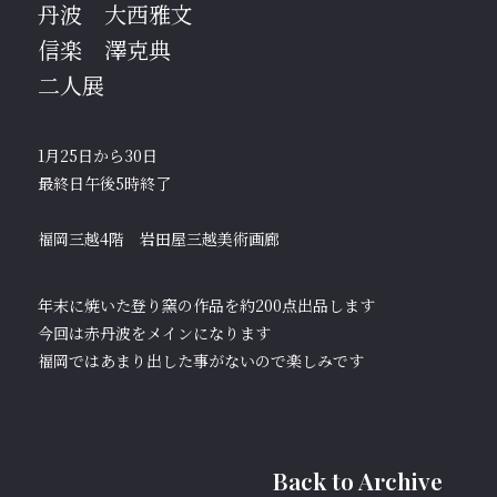
丹波 大西雅文
ONLINE STORE
信楽 澤克典
INSTAGRAM
二人展
FACEBOOK
1月25日から30日
最終日午後5時終了
福岡三越4階 岩田屋三越美術画廊
年末に焼いた登り窯の作品を約200点出品します
今回は赤丹波をメインになります
福岡ではあまり出した事がないので楽しみです
Back to Archive